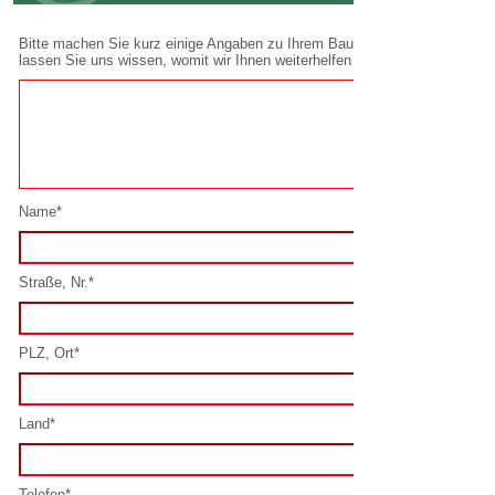
Name*
Straße, Nr.*
PLZ, Ort*
Land*
Telefon*
E-Mail*
Spamschutz lösen*: 10 + 10 =