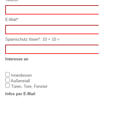
Interesse an
Innenboxen
Außenstall
Türen, Tore, Fenster
Infos per E-Mail
Ja
Nein
Datenschutz
Hiermit erkenne ich mich mit diesen
Datenschutzbestimmungen
einverstanden.
Oder schreiben Sie uns direkt per E-Mail:
info@laake.com
IMPRESSUM
LAAKE GmbH
T: +49 5923 /
Equestrian
98832-0