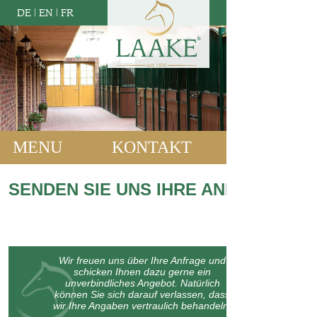
DE
|
EN
|
FR
MENU
KONTAKT
SENDEN SIE UNS IHRE ANFRAGE:
Wir freuen uns über Ihre Anfrage und
schicken Ihnen dazu gerne ein
unverbindliches Angebot. Natürlich
können Sie sich darauf verlassen, dass
wir Ihre Angaben vertraulich behandeln.
Bitte machen Sie kurz einige Angaben zu Ihrem Bauvorhaben oder
lassen Sie uns wissen, womit wir Ihnen weiterhelfen können: