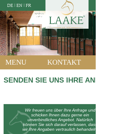
DE
|
EN
|
FR
MENU
KONTAKT
SENDEN SIE UNS IHRE ANFRAGE:
Wir freuen uns über Ihre Anfrage und
schicken Ihnen dazu gerne ein
unverbindliches Angebot. Natürlich
können Sie sich darauf verlassen, dass
wir Ihre Angaben vertraulich behandeln.
Bitte machen Sie kurz einige Angaben zu Ihrem Bauvorhaben oder
lassen Sie uns wissen, womit wir Ihnen weiterhelfen können: