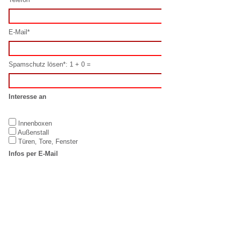
Interesse an
Innenboxen
Außenstall
Türen, Tore, Fenster
Infos per E-Mail
Ja
Nein
Datenschutz
Hiermit erkenne ich mich mit diesen
Datenschutzbestimmungen
einverstanden.
Oder schreiben Sie uns direkt per E-Mail:
info@laake.com
IMPRESSUM
LAAKE GmbH
T: +49 5923 /
Equestrian
98832-0