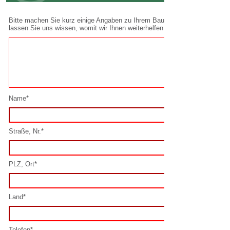
Name*
Straße, Nr.*
PLZ, Ort*
Land*
Telefon*
E-Mail*
Spamschutz lösen*: 1 + 0 =