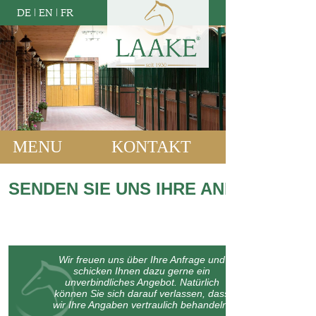
DE
|
EN
|
FR
MENU
KONTAKT
SENDEN SIE UNS IHRE ANFRAGE:
Wir freuen uns über Ihre Anfrage und
schicken Ihnen dazu gerne ein
unverbindliches Angebot. Natürlich
können Sie sich darauf verlassen, dass
wir Ihre Angaben vertraulich behandeln.
Bitte machen Sie kurz einige Angaben zu Ihrem Bauvorhaben oder
lassen Sie uns wissen, womit wir Ihnen weiterhelfen können: