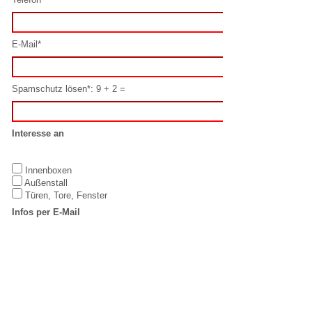
Interesse an
Innenboxen
Außenstall
Türen, Tore, Fenster
Infos per E-Mail
Ja
Nein
Datenschutz
Hiermit erkenne ich mich mit diesen
Datenschutzbestimmungen
einverstanden.
Oder schreiben Sie uns direkt per E-Mail:
info@laake.com
IMPRESSUM
LAAKE GmbH
T: +49 5923 /
Equestrian
98832-0