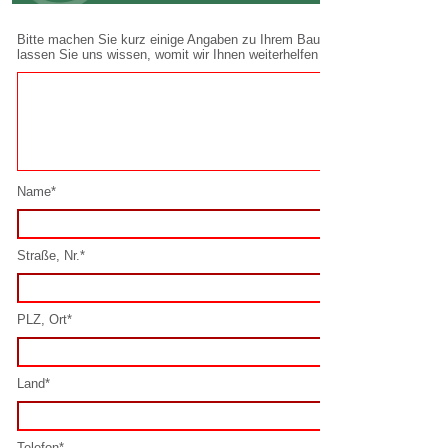
Name*
Straße, Nr.*
PLZ, Ort*
Land*
Telefon*
E-Mail*
Spamschutz lösen*: 9 + 2 =