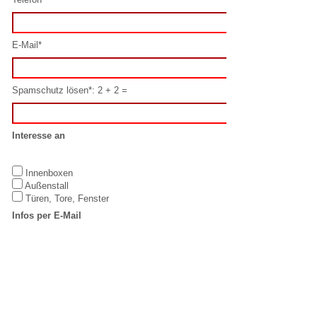
Interesse an
Innenboxen
Außenstall
Türen, Tore, Fenster
Infos per E-Mail
Ja
Nein
Datenschutz
Hiermit erkenne ich mich mit diesen
Datenschutzbestimmungen
einverstanden.
Oder schreiben Sie uns direkt per E-Mail:
info@laake.com
IMPRESSUM
LAAKE GmbH
T: +49 5923 /
Equestrian
98832-0