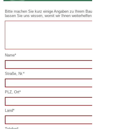
Name*
Straße, Nr.*
PLZ, Ort*
Land*
Telefon*
E-Mail*
Spamschutz lösen*: 2 + 2 =