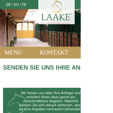
DE
|
EN
|
FR
MENU
KONTAKT
SENDEN SIE UNS IHRE ANFRAGE:
Wir freuen uns über Ihre Anfrage und
schicken Ihnen dazu gerne ein
unverbindliches Angebot. Natürlich
können Sie sich darauf verlassen, dass
wir Ihre Angaben vertraulich behandeln.
Bitte machen Sie kurz einige Angaben zu Ihrem Bauvorhaben oder
lassen Sie uns wissen, womit wir Ihnen weiterhelfen können: