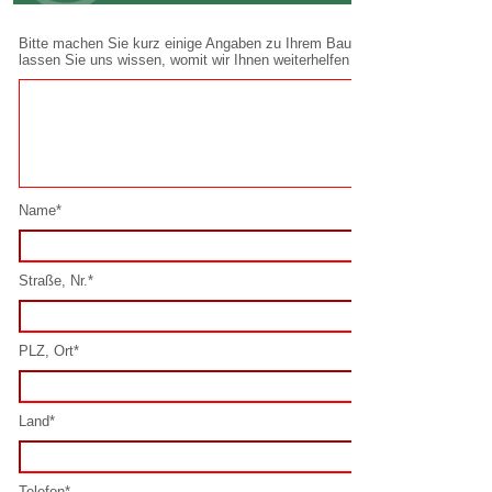
Name*
Straße, Nr.*
PLZ, Ort*
Land*
Telefon*
E-Mail*
Spamschutz lösen*: 10 + 0 =