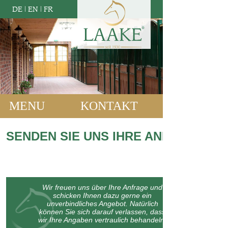
DE
|
EN
|
FR
MENU
KONTAKT
SENDEN SIE UNS IHRE ANFRAGE:
Wir freuen uns über Ihre Anfrage und
schicken Ihnen dazu gerne ein
unverbindliches Angebot. Natürlich
können Sie sich darauf verlassen, dass
wir Ihre Angaben vertraulich behandeln.
Bitte machen Sie kurz einige Angaben zu Ihrem Bauvorhaben oder
lassen Sie uns wissen, womit wir Ihnen weiterhelfen können: