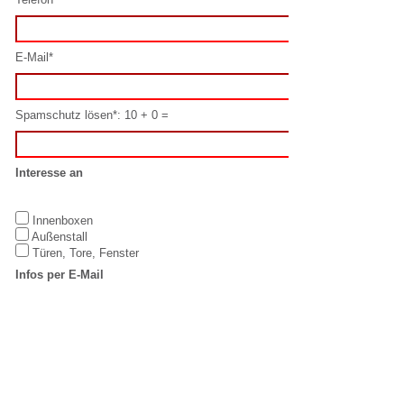
Interesse an
Innenboxen
Außenstall
Türen, Tore, Fenster
Infos per E-Mail
Ja
Nein
Datenschutz
Hiermit erkenne ich mich mit diesen
Datenschutzbestimmungen
einverstanden.
Oder schreiben Sie uns direkt per E-Mail:
info@laake.com
IMPRESSUM
LAAKE GmbH
T: +49 5923 /
Equestrian
98832-0