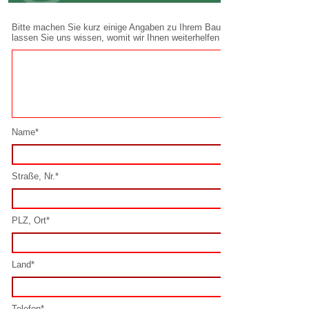
Name*
Straße, Nr.*
PLZ, Ort*
Land*
Telefon*
E-Mail*
Spamschutz lösen*: 9 + 2 =