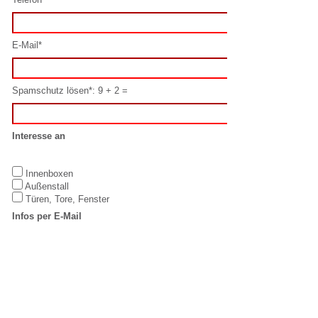
Interesse an
Innenboxen
Außenstall
Türen, Tore, Fenster
Infos per E-Mail
Ja
Nein
Datenschutz
Hiermit erkenne ich mich mit diesen
Datenschutzbestimmungen
einverstanden.
Oder schreiben Sie uns direkt per E-Mail:
info@laake.com
IMPRESSUM
LAAKE GmbH
T: +49 5923 /
Equestrian
98832-0