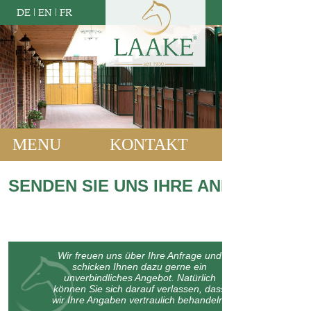
DE
|
EN
|
FR
MENU
KONTAKT
SENDEN SIE UNS IHRE ANFRAGE:
Wir freuen uns über Ihre Anfrage und
schicken Ihnen dazu gerne ein
unverbindliches Angebot. Natürlich
können Sie sich darauf verlassen, dass
wir Ihre Angaben vertraulich behandeln.
Bitte machen Sie kurz einige Angaben zu Ihrem Bauvorhaben oder
lassen Sie uns wissen, womit wir Ihnen weiterhelfen können: