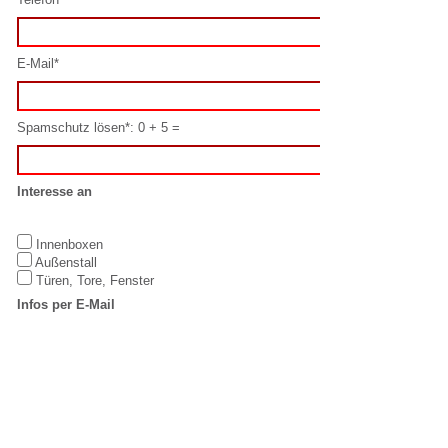
Interesse an
Innenboxen
Außenstall
Türen, Tore, Fenster
Infos per E-Mail
Ja
Nein
Datenschutz
Hiermit erkenne ich mich mit diesen
Datenschutzbestimmungen
einverstanden.
Oder schreiben Sie uns direkt per E-Mail:
info@laake.com
IMPRESSUM
LAAKE GmbH
T: +49 5923 /
Equestrian
98832-0