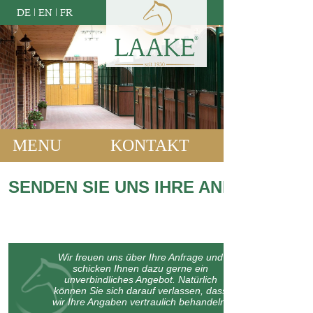
DE
|
EN
|
FR
MENU
KONTAKT
SENDEN SIE UNS IHRE ANFRAGE:
Wir freuen uns über Ihre Anfrage und
schicken Ihnen dazu gerne ein
unverbindliches Angebot. Natürlich
können Sie sich darauf verlassen, dass
wir Ihre Angaben vertraulich behandeln.
Bitte machen Sie kurz einige Angaben zu Ihrem Bauvorhaben oder
lassen Sie uns wissen, womit wir Ihnen weiterhelfen können: