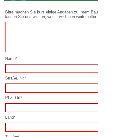
Name*
Straße, Nr.*
PLZ, Ort*
Land*
Telefon*
E-Mail*
Spamschutz lösen*: 0 + 5 =