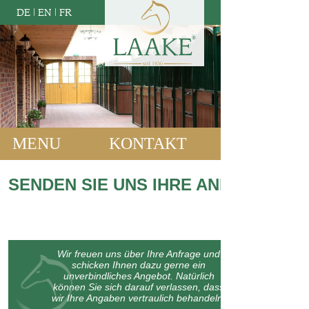
DE
|
EN
|
FR
MENU
KONTAKT
SENDEN SIE UNS IHRE ANFRAGE:
Wir freuen uns über Ihre Anfrage und
schicken Ihnen dazu gerne ein
unverbindliches Angebot. Natürlich
können Sie sich darauf verlassen, dass
wir Ihre Angaben vertraulich behandeln.
Bitte machen Sie kurz einige Angaben zu Ihrem Bauvorhaben oder
lassen Sie uns wissen, womit wir Ihnen weiterhelfen können: