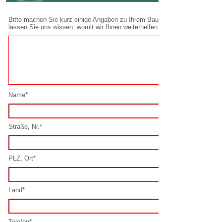
Name*
Straße, Nr.*
PLZ, Ort*
Land*
Telefon*
E-Mail*
Spamschutz lösen*: 3 + 2 =