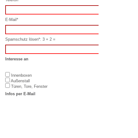
Interesse an
Innenboxen
Außenstall
Türen, Tore, Fenster
Infos per E-Mail
Ja
Nein
Datenschutz
Hiermit erkenne ich mich mit diesen
Datenschutzbestimmungen
einverstanden.
Oder schreiben Sie uns direkt per E-Mail:
info@laake.com
IMPRESSUM
LAAKE GmbH
T: +49 5923 /
Equestrian
98832-0