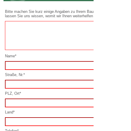
Name*
Straße, Nr.*
PLZ, Ort*
Land*
Telefon*
E-Mail*
Spamschutz lösen*: 5 + 5 =