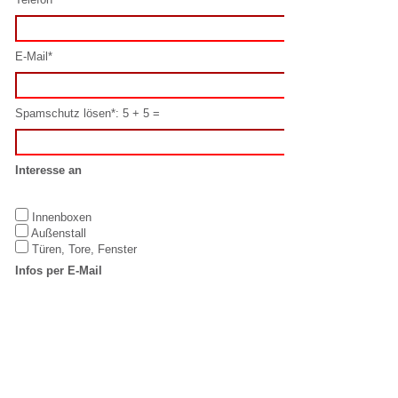
Interesse an
Innenboxen
Außenstall
Türen, Tore, Fenster
Infos per E-Mail
Ja
Nein
Datenschutz
Hiermit erkenne ich mich mit diesen
Datenschutzbestimmungen
einverstanden.
Oder schreiben Sie uns direkt per E-Mail:
info@laake.com
IMPRESSUM
LAAKE GmbH
T: +49 5923 /
Equestrian
98832-0