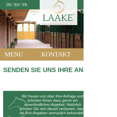
DE
|
EN
|
FR
MENU
KONTAKT
SENDEN SIE UNS IHRE ANFRAGE:
Wir freuen uns über Ihre Anfrage und
schicken Ihnen dazu gerne ein
unverbindliches Angebot. Natürlich
können Sie sich darauf verlassen, dass
wir Ihre Angaben vertraulich behandeln.
Bitte machen Sie kurz einige Angaben zu Ihrem Bauvorhaben oder
lassen Sie uns wissen, womit wir Ihnen weiterhelfen können: