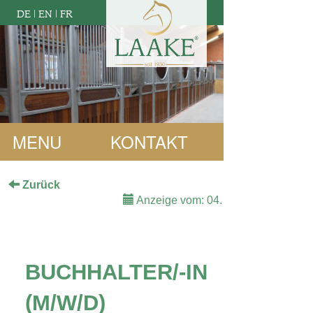
DE
|
EN
|
FR
MENU
KONTAKT
Zurück
Anzeige vom: 04. December 2025
BUCHHALTER/-IN
(M/W/D)