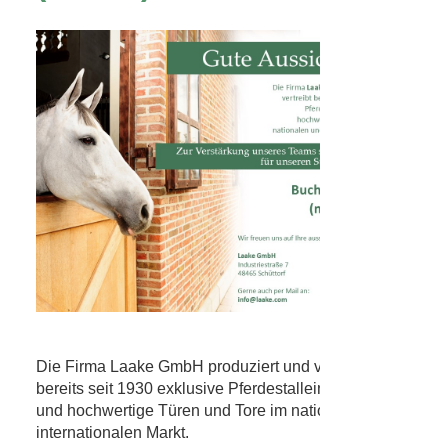
Die Firma Laake GmbH produziert und vertreibt
bereits seit 1930 exklusive Pferdestalleinrichtungen
und hochwertige Türen und Tore im nationalen und
internationalen Markt.
Zur Verstärkung unseres Teams suchen wir zu sofort
für unseren Standort in Schüttorf:
Buchhalter/-in(m/w/d)
WAS WIR VON IHNEN ERWARTEN:
Abgeschlossene kaufmännische
Berufsausbildung,