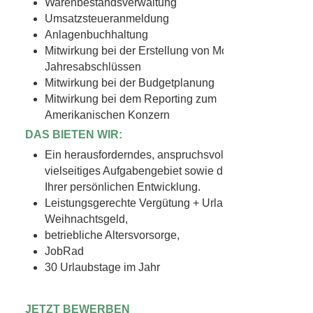
Leistungsgerechte Vergütung + Urlaubs- und
Weihnachtsgeld,
betriebliche Altersvorsorge,
JobRad
30 Urlaubstage im Jahr
JETZT BEWERBEN
ANSPRECH­PARTNER
IHR ANSPRECH­PARTNER:
PER POST
ADRESSE:
Laake GmbH
Industriestraße 7
48465 Schüttorf
PER TELEFON