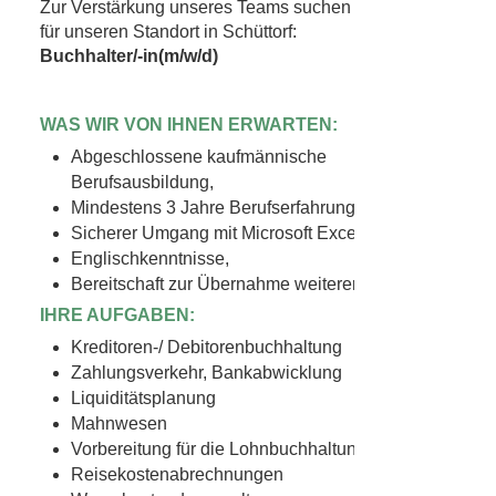
Mindestens 3 Jahre Berufserfahrung,
Sicherer Umgang mit Microsoft Excel,
Englischkenntnisse,
Bereitschaft zur Übernahme weiterer Aufgaben
IHRE AUFGABEN:
Kreditoren-/ Debitorenbuchhaltung
Zahlungsverkehr, Bankabwicklung
Liquiditätsplanung
Mahnwesen
Vorbereitung für die Lohnbuchhaltung
Reisekostenabrechnungen
Warenbestandsverwaltung
Umsatzsteueranmeldung
Anlagenbuchhaltung
Mitwirkung bei der Erstellung von Monats- und
Jahresabschlüssen
Mitwirkung bei der Budgetplanung
Mitwirkung bei dem Reporting zum
Amerikanischen Konzern
DAS BIETEN WIR:
Ein herausforderndes, anspruchsvolles und
vielseitiges Aufgabengebiet sowie die Förderung
Ihrer persönlichen Entwicklung.