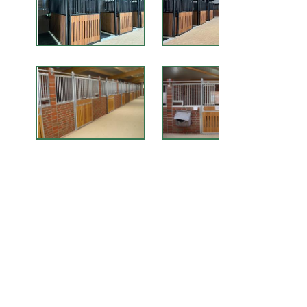
EMPREINTE
LAAKE GmbH
T: +49 5923 /
Equestrian
98832-0
Systems
F: +49 5923 /
Industriestraße 7
98832-22
D-48465
info@laake.com
Schüttorf
www.laake.com